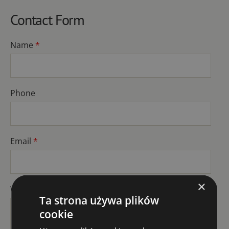
Contact Form
Name
*
Phone
Email
*
×
What course are you interested in?
*
Ta strona używa plików
cookie