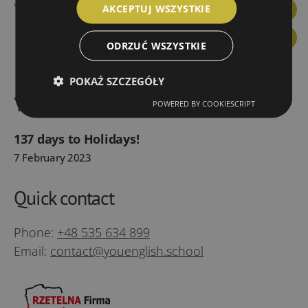
YouEnglish prices
AKCEPTUJ WSZYSTKIE
Facebook
Linkedin
Instagram
YouTube
Link
You
ODRZUĆ WSZYSTKIE
POKAŻ SZCZEGÓŁY
YouEnglish BLOG
POWERED BY COOKIESCRIPT
137 days to Holidays!
7 February 2023
Quick contact
Phone:
+48 535 634 899
Email:
contact@youenglish.school