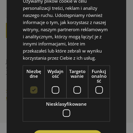
Używamy plików cookie w celu
personalizacji treści, reklam i analizy
naszego ruchu. Udostępniamy również
informacje o tym, jak korzystasz z naszej
witryny, naszym partnerom reklamowym
i analitycznym, którzy mogą łączyć je z
innymi informacjami, które im
przekazałeś lub które zebrali w wyniku
korzystania przez Ciebie z ich usług.
Januszowicka 5
53-135 Wrocław, Poland
Niezbę
Wydajn
Targeto
Funkcj
TriQube, 4th floor
dne
ość
wanie
onalno
ść
+48 535 634 899
contact@youenglish.school
Niesklasyfikowane