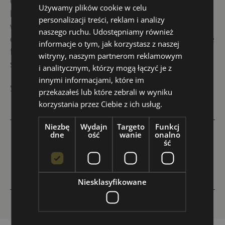
Our students are from across the globe. They
Używamy plików cookie w celu
have chosen Wrocław as their home or
personalizacji treści, reklam i analizy
workplace. A quick and easy sample of what we
naszego ruchu. Udostępniamy również
do here at the YouPolish language school, can be
informacje o tym, jak korzystasz z naszej
found at the link below. Check out what our
witryny, naszym partnerom reklamowym
students think about learning Polish! Enjoy!
i analitycznym, którzy mogą łączyć je z
innymi informacjami, które im
See You at YouEnglish School!
przekazałeś lub które zebrali w wyniku
korzystania przez Ciebie z ich usług.
Niezbę
Wydajn
Targeto
Funkcj
dne
ość
wanie
onalno
←
Tongue twisters: 10-sentence Workout Plan to
ść
keep your Polish in shape this Spring
→
All languages online
Niesklasyfikowane