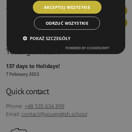
AKCEPTUJ WSZYSTKIE
YouEnglish prices
Facebook
Linkedin
Instagram
YouTube
Link
ODRZUĆ WSZYSTKIE
You
POKAŻ SZCZEGÓŁY
POWERED BY COOKIESCRIPT
YouEnglish BLOG
137 days to Holidays!
7 February 2023
Quick contact
Phone:
+48 535 634 899
Email:
contact@youenglish.school