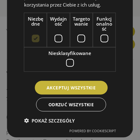
korzystania przez Ciebie z ich usług.
Niezbę
Wydajn
Targeto
Funkcj
dne
ość
wanie
onalno
ść
YouEnglish prices
Facebook
Linkedin
Instagram
YouTube
Link
You
Niesklasyfikowane
YouEnglish BLOG
AKCEPTUJ WSZYSTKIE
137 days to Holidays!
7 February 2023
ODRZUĆ WSZYSTKIE
Quick contact
POKAŻ SZCZEGÓŁY
POWERED BY COOKIESCRIPT
Phone:
+48 535 634 899