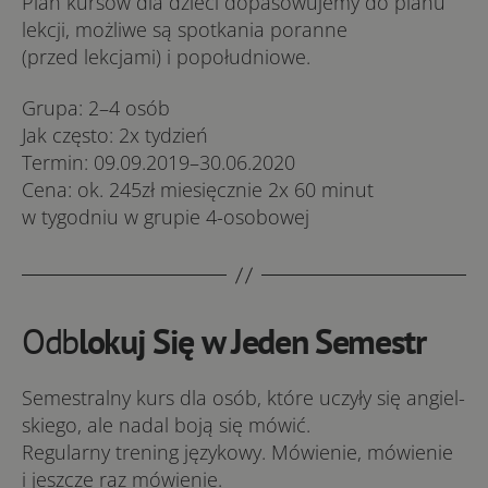
Plan kursów dla dzieci dopasowujemy do planu
lekcji, możliwe są spotkania poranne
(przed lekcjami) i popołudniowe.
Gru­pa: 2–4 osób
Jak czę­sto: 2x ty­dzień
Ter­min: 09.09.2019–30.06.2020
Ce­na: ok. 245zł miesięcznie 2x 60 minut
w tygodniu w grupie 4-osobowej
Odb
lokuj Się w Jeden Semestr
Se­me­stral­ny kurs dla osób, któ­re uczy­ły się an­giel­
skie­go, ale na­dal bo­ją się mó­wić.
Re­gu­lar­ny tre­ning ję­zy­ko­wy. Mó­wie­nie, mó­wie­nie
i jesz­cze raz mó­wie­nie.