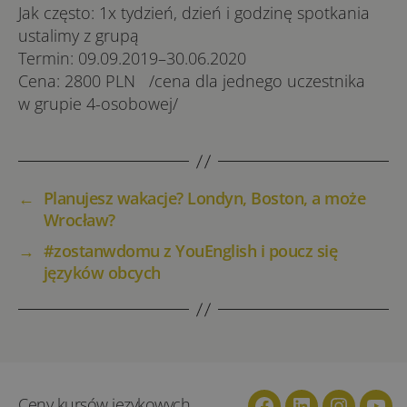
Jak czę­sto: 1x ty­dzień, dzień i godzinę spotkania
ustalimy z grupą
Ter­min: 09.09.2019–30.06.2020
Ce­na: 2800 PLN /ce­na dla jed­ne­go uczest­ni­ka
w gru­pie 4-o­so­bo­we­j/
←
Planujesz wakacje? Londyn, Boston, a może
Wrocław?
→
#zostanwdomu z YouEnglish i poucz się
języków obcych
Ceny kursów językowych