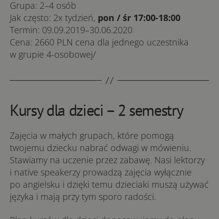
Gru­pa: 2–4 osób
Jak czę­sto: 2x ty­dzień,
pon / śr 17:00-18:00
Ter­min: 09.09.2019–30.06.2020
Ce­na: 2660 PLN ce­na dla jed­ne­go uczest­ni­ka
w gru­pie 4-o­so­bo­we­j/
Kursy dla dzieci – 2 semestry
Zajęcia w małych grupach, które pomogą
twojemu dziecku nabrać odwagi w mówieniu.
Stawiamy na uczenie przez zabawę. Nasi lektorzy
i native speakerzy prowadzą zajęcia wyłącznie
po angielsku i dzięki temu dzieciaki muszą używać
języka i mają przy tym sporo radości.