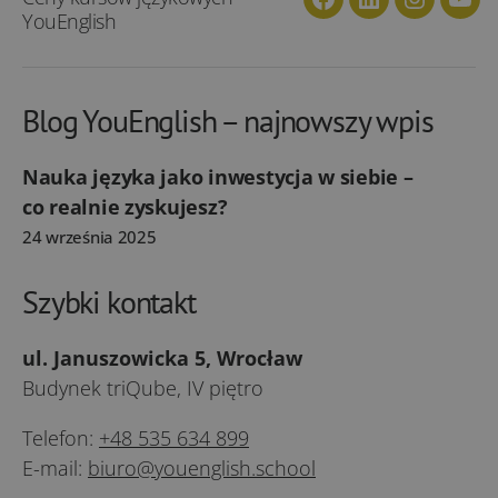
Facebook
Linkedin
Instagra
You
YouEnglish
Blog YouEnglish – najnowszy wpis
Nauka języka jako inwestycja w siebie –
co realnie zyskujesz?
24 września 2025
Szybki kontakt
ul. Januszowicka 5, Wrocław
Budynek triQube, IV piętro
Telefon:
+48 535 634 899
E-mail:
biuro@youenglish.school