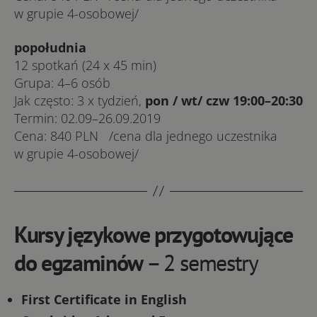
w gru­pie 4-o­so­bo­we­j/
popołudnia
12 spo­tkań (24 x 45 min)
Gru­pa: 4–6 osób
Jak czę­sto: 3 x ty­dzień,
pon / wt/ czw 19:00–20:30
Ter­min: 02.09–26.09.2019
Ce­na: 840 PLN /ce­na dla jed­ne­go uczest­ni­ka
w gru­pie 4-o­so­bo­we­j/
Kursy językowe przygotowujące
do egzaminów
– 2 semestry
First Certificate in English