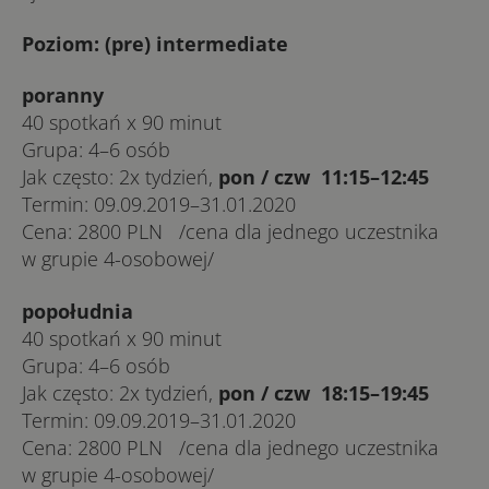
Po­ziom: (pre) in­ter­me­dia­te
po­­ra­n­ny
40 spo­tkań x 90 minut
Gru­pa: 4–6 osób
Jak czę­sto: 2x ty­dzień,
pon / czw 11:15–12:45
Ter­min: 09.09.2019–31.01.2020
Ce­na: 2800 PLN /ce­na dla jed­ne­go uczest­ni­ka
w gru­pie 4-o­so­bo­we­j/
po­­po­­łu­­d­nia
40 spo­tkań x 90 minut
Gru­pa: 4–6 osób
Jak czę­sto: 2x ty­dzień,
pon / czw 18:15–19:45
Ter­min: 09.09.2019–31.01.2020
Ce­na: 2800 PLN /ce­na dla jed­ne­go uczest­ni­ka
w gru­pie 4-o­so­bo­we­j/