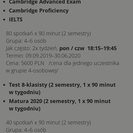
Cambridge Advanced Exam
Cambridge Proficiency
IELTS
80 spo­tkań x 90 minut (2 semestry)
Gru­pa: 4–6 osób
Jak czę­sto: 2x ty­dzień,
pon / czw 18:15–19:45
Ter­min: 09.09.2019–30.06.2020
Ce­na: 5600 PLN /ce­na dla jed­ne­go uczest­ni­ka
w gru­pie 4-o­so­bo­we­j/
Test 8-klasisty (2 semestry, 1 x 90 minut
w tygodniu)
Matura 2020 (2 semestry, 1 x 90 minut
w tygodniu)
40 spo­tkań x 90 minut (2 semestry)
Gru­pa: 4–6 osób