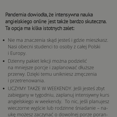
Pandemia dowiodła, że intensywna nauka
angielskiego online jest także bardzo skuteczna.
Ta opcja ma kilka istotnych zalet:
Nie ma znaczenia skąd jesteś i gdzie mieszkasz.
Nasi obecni studenci to osoby z całej Polski
i Europy.
Dzienny pakiet lekcji można podzielić
na mniejsze porcje i zaplanować dłuższe
przerwy. Dzięki temu unikniesz zmęczenia
i przetrenowania.
UCZYMY TAKŻE W WEEKENDY. Je­śli je­steś zbyt
za­bie­gany w ty­go­dniu, za­pla­nuj intensywny kurs
angielskiego w weekendy. To nic, je­śli pla­nu­jesz
wie­czor­ne wyj­ście lub ro­dzin­ne śnia­da­nie – na­
ukę mo­żesz za­czy­nać o do­wol­nej po­rze po­ran­