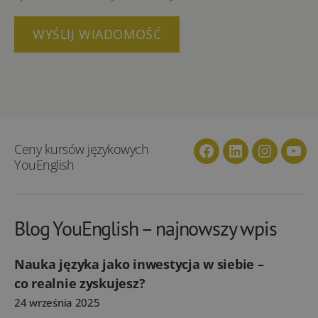
Ceny kursów językowych
Facebook
Linkedin
Instagra
You
YouEnglish
Blog YouEnglish – najnowszy wpis
Nauka języka jako inwestycja w siebie –
co realnie zyskujesz?
24 września 2025