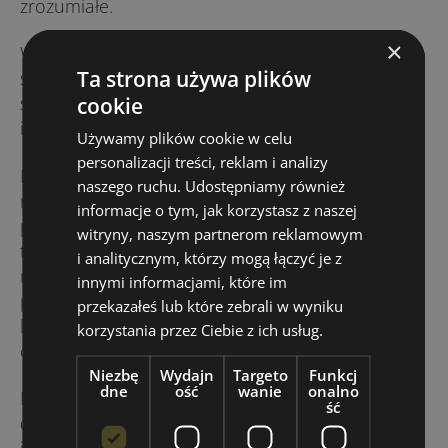
zrozumiałe.
×
Wychodząc naprzeciw naszym studentom,
Ta strona używa plików
staramy się uczyć bez niepotrzebnych szkolnych
skojarzeń. Dlatego stworzyliśmy autorski
cookie
intensywny kurs angielskiego – „Full intensity”.
Używamy plików cookie w celu
personalizacji treści, reklam i analizy
Mamy swój sposób na gramatykę angielską. Nikt
naszego ruchu. Udostępniamy również
nie każe Ci robić notatek, ani kupować
informacje o tym, jak korzystasz z naszej
podręczników, zadanie domowe pojawia się
witryny, naszym partnerom reklamowym
tylko na życzenie ucznia, powtórki materiału
i analitycznym, którzy mogą łączyć je z
robimy wspólnie. Nie odpytujemy, nie stresujemy,
innymi informacjami, które im
pomagamy w nauce. Wszystko dzieje się podczas
przekazałeś lub które zebrali w wyniku
lekcji, po zajęciach możesz zająć się tym czym
korzystania przez Ciebie z ich usług.
chcesz.
Niezbę
Wydajn
Targeto
Funkcj
dne
ość
wanie
onalno
My, dorośli zazwyczaj naprawdę bierzemy się
ść
do roboty dopiero wtedy, kiedy pojawia się