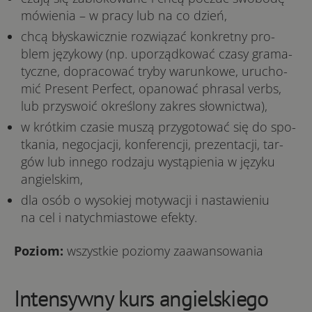
mó­­wie­­nia – w pra­­cy lub na co dzień,
chcą bły­­ska­­wi­cz­nie roz­­wią­­zać ko­n­kre­t­ny pro­­
blem ję­­zy­­ko­­wy (np. upo­­rzą­d­ko­­wać cza­­sy gra­­ma­­
ty­cz­ne, do­­pra­­co­­wać try­­by wa­­ru­n­ko­­we, uru­­cho­­
mić Pre­­sent Pe­r­fect, opa­­no­­wać phra­­sal verbs,
lub przy­­swo­­ić okre­­ślo­­ny za­­kres sło­w­ni­c­twa),
w kró­t­kim cza­­sie mu­­szą przy­­go­­to­­wać się do spo­­
t­ka­­nia, ne­gocja­­cji, ko­n­fe­­re­n­cji, pre­­ze­n­ta­­cji, ta­r­
gów lub in­­ne­­go ro­­dza­­ju wy­­stą­­pie­­nia w języku
angielskim,
dla osób o wy­so­kiej mo­ty­wa­cji i na­sta­wie­niu
na cel i natychmia­sto­we efekty.
Poziom:
wszystkie po­zio­my za­awan­so­wa­nia
Intensywny kurs angielskiego