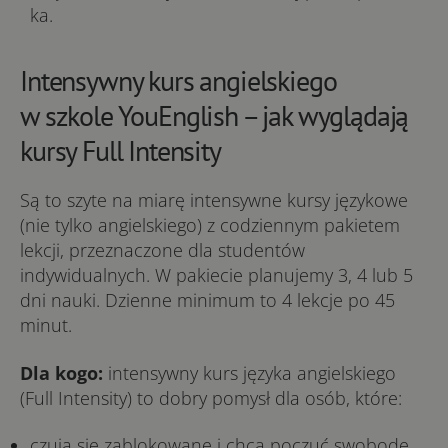
ka.
Intensywny kurs angielskiego
w szkole YouEnglish – jak wyglądają
kursy Full In­te­­n­si­­­ty
Są to szyte na miarę intensywne kursy językowe
(nie tylko angielskiego) z co­dzien­nym pa­kie­tem
lek­cji, prze­zna­czo­ne dla studentów
indywidualnych. W pakiecie planujemy 3, 4 lub 5
dni nauki. Dzienne minimum to 4 lekcje po 45
minut.
Dla ko­­go:
intensywny kurs języka angielskiego
(Full In­ten­si­ty) to dobry pomysł dla osób, któ­re:
czu­­ją się za­­blo­­ko­­wa­­ne i chcą po­­czuć swo­­bo­­dę