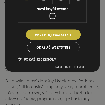
językowa sytuacja bez wyjścia: awans, zagraniczna
delegacja, przemówienie lub prezentacja
Niesklasyfikowane
na forum publicznym, rozmowa o pracę, etc.
Zazwyczaj towarzyszy im panika typu „nie dam
rady”, co, rzecz jasna, jeszcze bardziej nasila stres.
Stres zaś blokuje jeszcze bardziej, wiec bardzo
AKCEPTUJ WSZYSTKIE
trudno nam złapać kontrolę nad sytuacją.
W takim przypadku dobrze jest postawić
ODRZUĆ WSZYSTKIE
na bardziej skoncentrowaną naukę języka
angielskiego. Wybierz intensywny kurs językowy,
POKAŻ SZCZEGÓŁY
który zajmie Ci tylko kilka dni, i w tym czasie
POWERED BY COOKIESCRIPT
SOLIDNIE opanuj zaplanowany materiał.
Cel powinien być do­raź­ny i konkretny. Podczas
kursu „Full Intensity” sku­pia­my się tym pro­ble­mie,
któ­ry trze­ba roz­wią­zać na­tych­miast. Licz­ba lek­cji
za­le­ży od Cie­bie, pro­gram zajęć jest usta­la­ny
wspólnie.