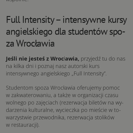
Full Intensity – intensywne kursy
angielskiego dla stu­­de­n­tów spo­­
za Wrocławia
Jeśli nie jesteś z Wroc
ł
awia,
przyjedź tu do nas
na kilka dni i poznaj nasz autorski kurs
intensywnego angielskiego „Full Intensity”.
Studentom spo­za Wro­cła­wia ofe­ru­je­my pomoc
w zakwaterowaniu, a także w or­ga­ni­za­cji cza­su
wol­ne­go po za­ję­ciach (re­zer­wa­cja bi­le­tów na wy­
da­rze­nia kul­tu­ral­ne, wy­ciecz­ka po mie­ście w to­
wa­rzy­stwie prze­wod­ni­ka, re­zer­wa­cja sto­li­ków
w re­stau­ra­cji).