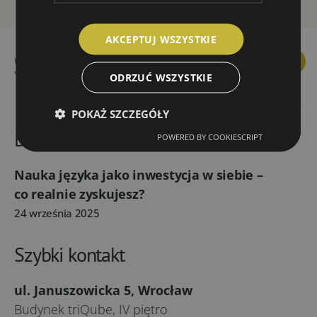
AKCEPTUJ WSZYSTKIE
Ceny kursów językowych
Facebook
Linkedin
Instagra
You
YouEnglish
ODRZUĆ WSZYSTKIE
POKAŻ SZCZEGÓŁY
Blog YouEnglish – najnowszy wpis
POWERED BY COOKIESCRIPT
Nauka języka jako inwestycja w siebie –
co realnie zyskujesz?
24 września 2025
Szybki kontakt
ul. Januszowicka 5, Wrocław
Budynek triQube, IV piętro