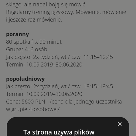
skie­go, ale na­dal bo­ją się mó­wić.
Re­gu­lar­ny tre­ning ję­zy­ko­wy. Mó­wie­nie, mó­wie­nie
i jesz­cze raz mó­wie­nie.
poranny
80 spo­tkań x 90 minut
Gru­pa: 4–6 osób
Jak czę­sto: 2x ty­dzień, wt / czw 11:15–12:45
Ter­min: 10.09.2019–30.06.2020
popołudniowy
Jak czę­sto: 2x ty­dzień, wt / czw 18:15–19:45
Ter­min: 10.09.2019–30.06.2020
Ce­na: 5600 PLN /ce­na dla jed­ne­go uczest­ni­ka
w gru­pie 4-o­so­bo­we­j/
×
Ta strona używa plików