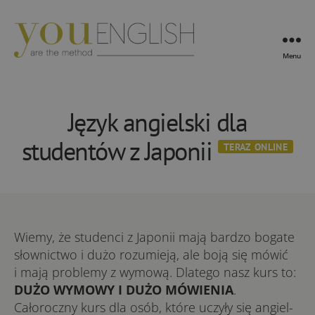
Menu
YouEnglish
Język angielski dla
studentów z Japonii
TERAZ ONLINE
Wiemy, że studenci z Japonii mają bardzo bogate
słownictwo i dużo rozumieją, ale boją się mówić
i mają problemy z wymową. Dlatego nasz kurs to:
DUŻO WYMOWY I DUŻO MÓWIENIA
.
Całoroczny kurs dla osób, któ­re uczy­ły się an­giel­