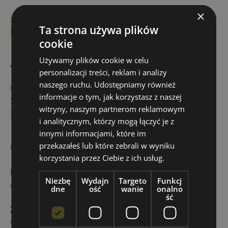
×
+48 535 634 899
Ta strona używa plików
biuro@youenglish.school
cookie
Adres
Używamy plików cookie w celu
personalizacji treści, reklam i analizy
naszego ruchu. Udostępniamy również
ul. Januszowicka 5
informacje o tym, jak korzystasz z naszej
53-135 Wrocław
witryny, naszym partnerom reklamowym
Budynek triQube
, IV piętro
i analitycznym, którzy mogą łączyć je z
innymi informacjami, które im
Godziny
przekazałeś lub które zebrali w wyniku
korzystania przez Ciebie z ich usług.
Biuro szkoły
czynne jest od poniedziałku
Niezbę
Wydajn
Targeto
Funkcj
do piątku w godzinach
8:00-16:00
dne
ość
wanie
onalno
ść
Zajęcia stacjonarne i online
odbywają się
według indywidualnego harmonogramu dla