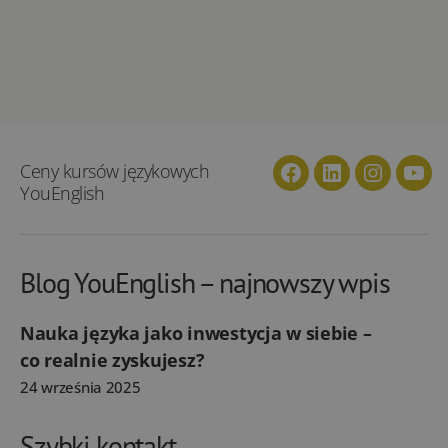
Ceny kursów językowych
Facebook
Linkedin
Instagra
You
YouEnglish
Blog YouEnglish – najnowszy wpis
Nauka języka jako inwestycja w siebie –
co realnie zyskujesz?
24 września 2025
Szybki kontakt