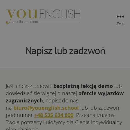
Menu
YouEnglish
Napisz lub zadzwoń
Jeśli chcesz umówić
bezpłatną lekcję demo
lub
dowiedzieć się więcej o naszej
ofercie wyjazdów
zagranicznych
, napisz do nas
na
biuro@youenglish.school
lub lub zadzwoń
pod numer
+48 535 634 899
. Przeanalizujemy
Twoje potrzeby i ułożymy dla Ciebie indywidualny
plan działania.