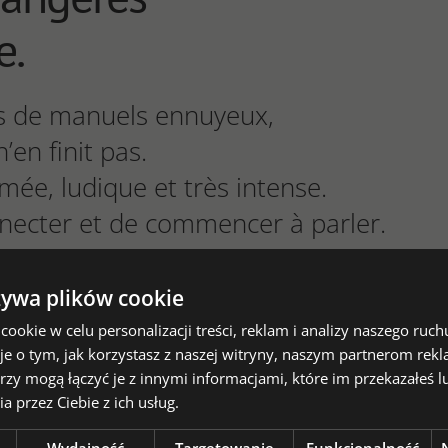
e.
as de manuels ennuyeux,
’en finit pas.
ée, ludique et très intense.
onnecter et de commencer à parler.
t efficace.
żywa plików cookie
okie w celu personalizacji treści, reklam i analizy naszego ru
je o tym, jak korzystasz z naszej witryny, naszym partnerom re
TE
D'ANGLAIS VIA ZOOM, 2 PR
rzy mogą łączyć je z innymi informacjami, które im przekazałeś l
a przez Ciebie z ich usług.
LEÇONS OFFERTES.