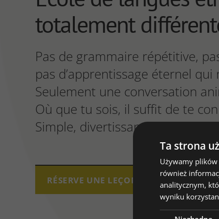
totalement différent
Pas de grammaire répétitive, p
pas d’apprentissage éternel qui n
Seulement une conversation anim
Où que tu sois, il suffit de te c
Simple, divertissant et réellemen
Ta strona u
Używamy plików co
również informac
RÉSERVE UNE LEÇON DE DÉMO GRATUI
COURS 
analitycznym, któ
wyniku korzystani