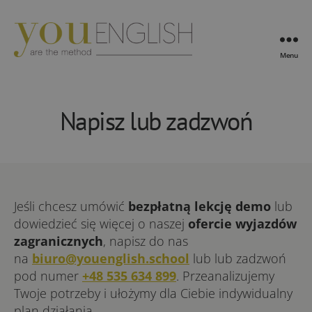
Menu
YouEnglish
Napisz lub zadzwoń
Jeśli chcesz umówić
bezpłatną lekcję demo
lub
dowiedzieć się więcej o naszej
ofercie wyjazdów
zagranicznych
, napisz do nas
na
biuro@youenglish.school
lub lub zadzwoń
pod numer
+48 535 634 899
. Przeanalizujemy
Twoje potrzeby i ułożymy dla Ciebie indywidualny
plan działania.