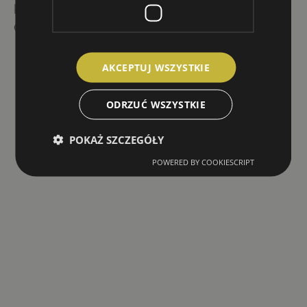
każdej osoby lub grupy od poniedziałku
do niedzieli w godzinach
7:00-22:00
AKCEPTUJ WSZYSTKIE
ODRZUĆ WSZYSTKIE
POKAŻ SZCZEGÓŁY
POWERED BY COOKIESCRIPT