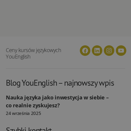
Ceny kursów językowych
Facebook
Linkedin
Instagra
You
YouEnglish
Blog YouEnglish – najnowszy wpis
Nauka języka jako inwestycja w siebie –
co realnie zyskujesz?
24 września 2025
Szybki kontakt