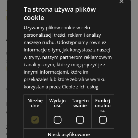
×
Ta strona używa plików
+48 535 634 899
cookie
biuro@youenglish.school
Używamy plików cookie w celu
personalizacji treści, reklam i analizy
Adres
naszego ruchu. Udostępniamy również
informacje o tym, jak korzystasz z naszej
ul. Januszowicka 5
witryny, naszym partnerom reklamowym
53-135 Wrocław
i analitycznym, którzy mogą łączyć je z
Budynek triQube
, IV piętro
innymi informacjami, które im
przekazałeś lub które zebrali w wyniku
korzystania przez Ciebie z ich usług.
Godziny
Niezbę
Wydajn
Targeto
Funkcj
Biuro szkoły
czynne jest od poniedziałku
dne
ość
wanie
onalno
ść
do piątku w godzinach
8:00-16:00
Zajęcia stacjonarne i online
odbywają się
według indywidualnego harmonogramu dla
Niesklasyfikowane