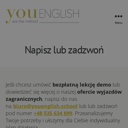
Menu
YouEnglish
Napisz lub zadzwoń
Jeśli chcesz umówić
bezpłatną lekcję demo
lub
dowiedzieć się więcej o naszej
ofercie wyjazdów
zagranicznych
, napisz do nas
na
biuro@youenglish.school
lub lub zadzwoń
pod numer
+48 535 634 899
. Przeanalizujemy
Twoje potrzeby i ułożymy dla Ciebie indywidualny
plan działania.