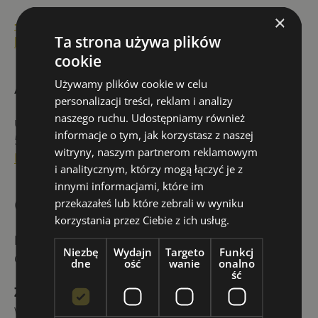
×
+48 535 634 899
Ta strona używa plików
biuro@youenglish.school
cookie
Adres
Używamy plików cookie w celu
personalizacji treści, reklam i analizy
naszego ruchu. Udostępniamy również
ul. Januszowicka 5
informacje o tym, jak korzystasz z naszej
53-135 Wrocław
witryny, naszym partnerom reklamowym
Budynek triQube
, IV piętro
i analitycznym, którzy mogą łączyć je z
innymi informacjami, które im
Godziny
przekazałeś lub które zebrali w wyniku
korzystania przez Ciebie z ich usług.
Biuro szkoły
czynne jest od poniedziałku
Niezbę
Wydajn
Targeto
Funkcj
do piątku w godzinach
8:00-16:00
dne
ość
wanie
onalno
ść
Zajęcia stacjonarne i online
odbywają się
według indywidualnego harmonogramu dla