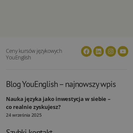
Ceny kursów językowych
Facebook
Linkedin
Instagra
You
YouEnglish
Blog YouEnglish – najnowszy wpis
Nauka języka jako inwestycja w siebie –
co realnie zyskujesz?
24 września 2025
Szybki kontakt