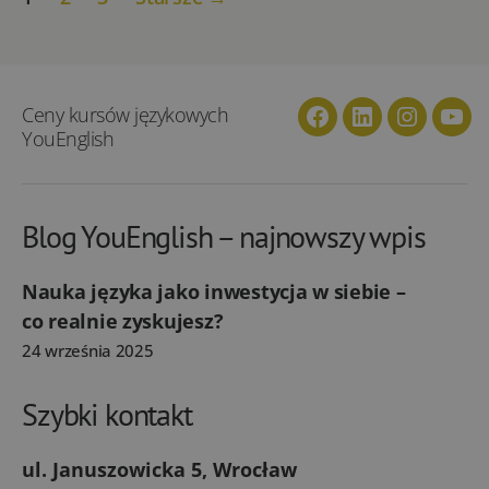
wpisów
Ceny kursów językowych
Facebook
Linkedin
Instagra
You
YouEnglish
Blog YouEnglish – najnowszy wpis
Nauka języka jako inwestycja w siebie –
co realnie zyskujesz?
24 września 2025
Szybki kontakt
ul. Januszowicka 5, Wrocław