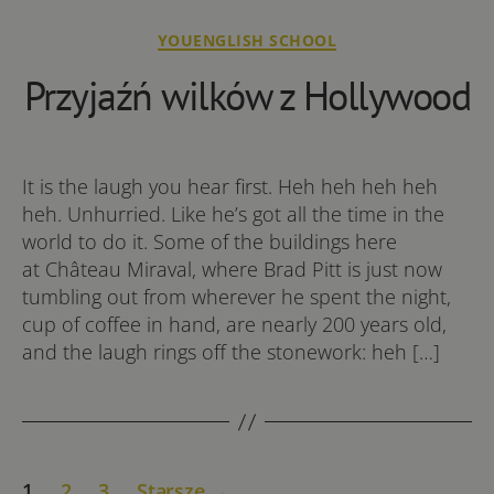
Kategorie
YOUENGLISH SCHOOL
Przyjaźń wilków z Hollywood
It is the laugh you hear first. Heh heh heh heh
heh. Unhurried. Like he’s got all the time in the
world to do it. Some of the buildings here
at Château Miraval, where Brad Pitt is just now
tumbling out from wherever he spent the night,
cup of coffee in hand, are nearly 200 years old,
and the laugh rings off the stonework: heh […]
Stronicowanie
1
2
3
Starsze
→