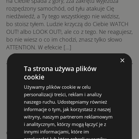
na Ciebie spada z góry, zza zakrętu wyjeżdża
rozpędzony samochód, od tyłu atakuje Cię
niedźwiedź, a Ty tego wszystkiego nie widzisz,
bo stoisz tyłem. Ludzie krzyczą do Ciebie WATCH
OUT! albo LOOK OUT!, ale co z tego. Ne reagujesz,
bo nie wiesz o co im chodzi, znasz tylko słowo
ATTENTION. W efekcie […]
×
Ta strona używa plików
cookie
Kategorie
YOUENGLISH SCHOOL
Używamy plików cookie w celu
Kursy języka angielskiego
personalizacji treści, reklam i analizy
naszego ruchu. Udostępniamy również
z dofinansowaniem
informacje o tym, jak korzystasz z naszej
witryny, naszym partnerom reklamowym
i analitycznym, którzy mogą łączyć je z
innymi informacjami, które im
Czy wiesz, że jeśli chcesz skorzystać
przekazałeś lub które zebrali w wyniku