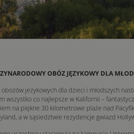
ZYNARODOWY OBÓZ JĘZYKOWY DLA MŁOD
rt obozów jezykowych dla dzieci i młodszych nas
m wszystko co najlepsze w Kalifornii – fantast
em na piękne 30 kilometrowe plaże nad Pacyfiki
eyland, a w sąsiedztwie rezydencje gwiazd Holly
ego uczestnicy stacjonują na kampusie Uniwers