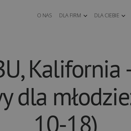
O NAS
DLA FIRM
DLA CIEBIE
U, Kalifornia 
y dla młodzie
10-18)