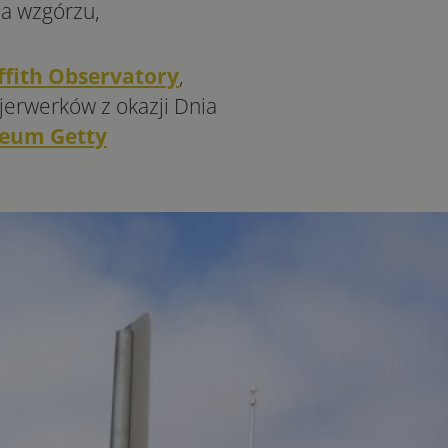
a wzgórzu,
ffith Observatory
,
ajerwerków z okazji Dnia
eum Getty