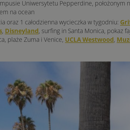
ampusie Uniwersytetu Pepperdine, położonym n
iem na ocean
ia oraz 1 całodzienna wycieczka w tygodniu:
Gri
s
,
Disneyland
, surfing in Santa Monica, pokaz f
ca, plaże Zuma i Venice,
UCLA Westwood
,
Muz