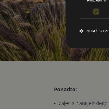
Niezbędne
POKAŻ SZCZ
Ponadto:
zajęcia z angielskie