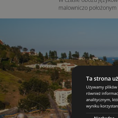
malowniczo położonym n
Ta strona u
Używamy plików co
również informac
analitycznym, któ
wyniku korzystani