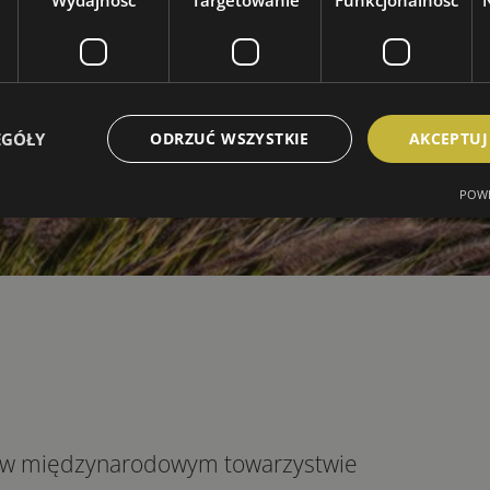
Wydajność
Targetowanie
Funkcjonalność
EGÓŁY
ODRZUĆ WSZYSTKIE
AKCEPTUJ
POWE
go w międzynarodowym towarzystwie