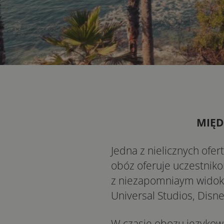
MIĘD
Jedna z nielicznych ofe
obóz oferuje uczestniko
z niezapomniaym widoki
Universal Studios, Disn
W czasie obozu językow