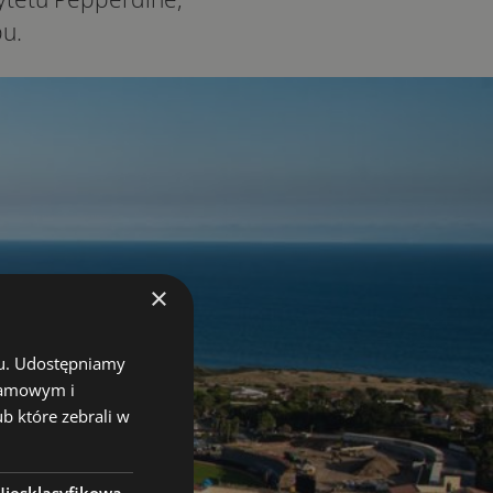
u.
×
chu. Udostępniamy
klamowym i
ub które zebrali w