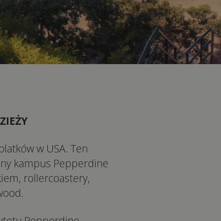
ZIEŻY
tolatków w USA. Ten
yczny kampus Pepperdine
em, rollercoastery,
wood.
ytetu Pepperdine,