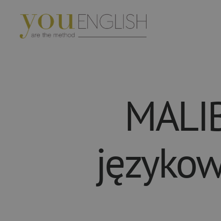
YouEnglish
MALIB
językow