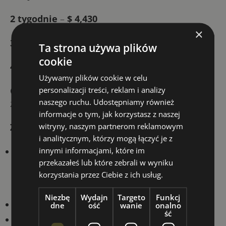
2 tygodnie
–
$ 4,430
×
3 tygodnie – $ 6,360
Ta strona używa plików
cookie
4 tygodnie – $ 8,450
Używamy plików cookie w celu
personalizacji treści, reklam i analizy
Cena nie zawiera:
biletów lotniczych, transferu
naszego ruchu. Udostępniamy również
z/na lotniska, karty ESTA i ubezpieczenia.
informacje o tym, jak korzystasz z naszej
witryny, naszym partnerom reklamowym
Zakwaterowanie
:
i analitycznym, którzy mogą łączyć je z
innymi informacjami, które im
nauka i zakwaterowanie w akademikach
przekazałeś lub które zebrali w wyniku
kampusu Georgetown University
korzystania przez Ciebie z ich usług.
z charakterystyczną architekturą Collegiate
Gothic and Georgian brick
Niezbę
Wydajn
Targeto
Funkcj
Wi-Fi
dne
ość
wanie
onalno
ść
pralnia samoobsługowa