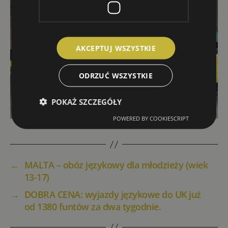
AKCEPTUJ WSZYSTKIE
ODRZUĆ WSZYSTKIE
POKAŻ SZCZEGÓŁY
POWERED BY COOKIESCRIPT
←
MALTA – obóz językowy dla młodzieży (wiek
13-17)
→
DOBRA CENA: wyjazdy językowe do UK już
od 1380 funtów za dwa tygodnie.