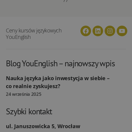
Ceny kursów językowych
Facebook
Linkedin
Instagra
You
YouEnglish
Blog YouEnglish – najnowszy wpis
Nauka języka jako inwestycja w siebie –
co realnie zyskujesz?
24 września 2025
Szybki kontakt
ul. Januszowicka 5, Wrocław