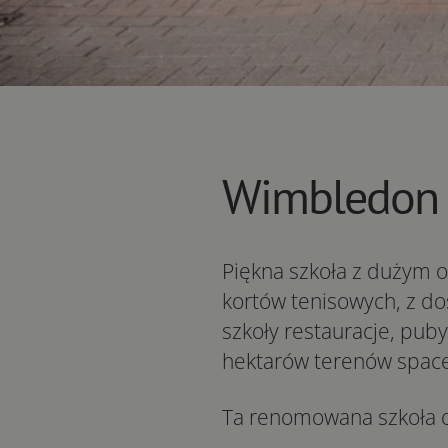
Wimbledon S
Piękna szkoła z dużym o
kortów tenisowych, z d
szkoły restauracje, pu
hektarów terenów space
Ta renomowana szkoła 