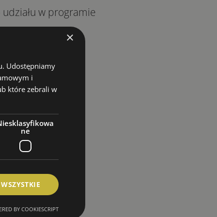
o udziału w programie
×
wyjazdu:
chu. Udostępniamy
klamowym i
ior)
ub które zebrali w
Niesklasyfikowa
ne
 WSZYSTKIE
RED BY COOKIESCRIPT