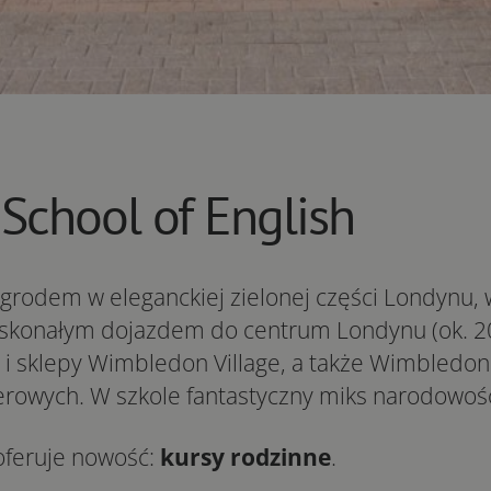
chool of English
grodem w eleganckiej zielonej części Londynu, 
oskonałym dojazdem do centrum Londynu (ok. 20
by i sklepy Wimbledon Village, a także Wimbled
rowych. W szkole fantastyczny miks narodowośc
oferuje nowość:
kursy rodzinne
.