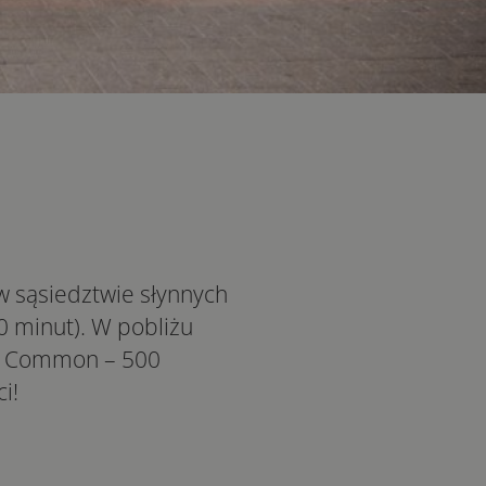
w sąsiedztwie słynnych
 minut). W pobliżu
on Common – 500
i!