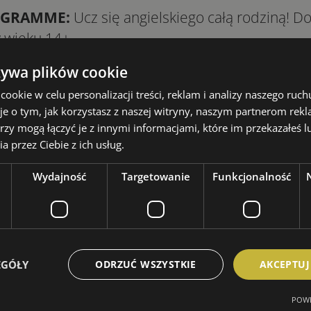
OGRAMME:
Ucz się angielskiego całą rodziną! D
w wieku 14+.
żywa plików cookie
ży od wyboru kursu, wieku studenta i terminów 
okie w celu personalizacji treści, reklam i analizy naszego ru
je o tym, jak korzystasz z naszej witryny, naszym partnerom re
goszczących (Standard, Standard Plus and Super
rzy mogą łączyć je z innymi informacjami, które im przekazałeś l
 akademiki
a przez Ciebie z ich usług.
 Boarding Schools
Wydajność
Targetowanie
Funkcjonalność
ndon Heathrow & Gatwick
EGÓŁY
ODRZUĆ WSZYSTKIE
AKCEPTUJ
POWE
zdu:
cały rok