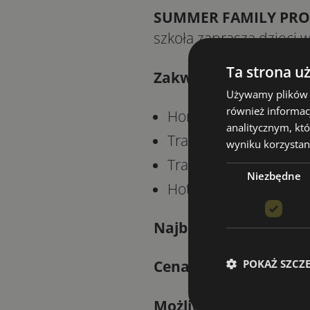
SUMMER FAMILY PR
szkoła zaprasza dzieci 
Ta strona u
Zakwaterowanie:
zale
Używamy plików co
również informac
Homestay – u rodzin 
analitycznym, któ
Tradycyjne brytyjskie
wyniku korzystani
Tradycyjne brytyjskie
Niezbędne
Hotel/Guest House
Najbliższe lotnisko:
Lo
POKAŻ SZCZ
Cena:
Zapytaj nas.
Możliwe terminy wyja