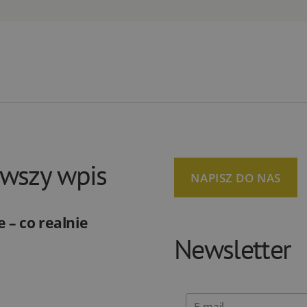
owszy wpis
NAPISZ DO NAS
 – co realnie
Newsletter