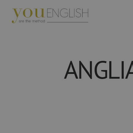
YouEnglish
ANGLIA