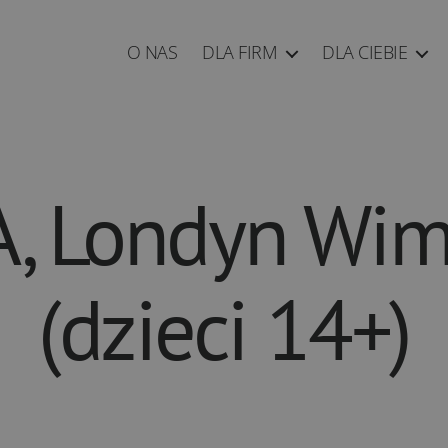
O NAS
DLA FIRM
DLA CIEBIE
, Londyn Wi
(dzieci 14+)