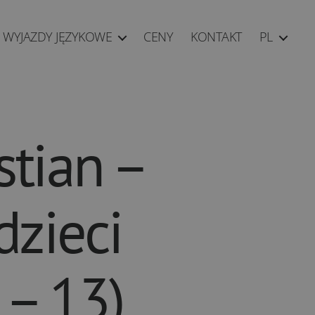
WYJAZDY JĘZYKOWE
CENY
KONTAKT
PL
stian –
dzieci
 – 13)