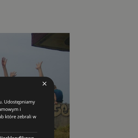
×
chu. Udostępniamy
klamowym i
ub które zebrali w