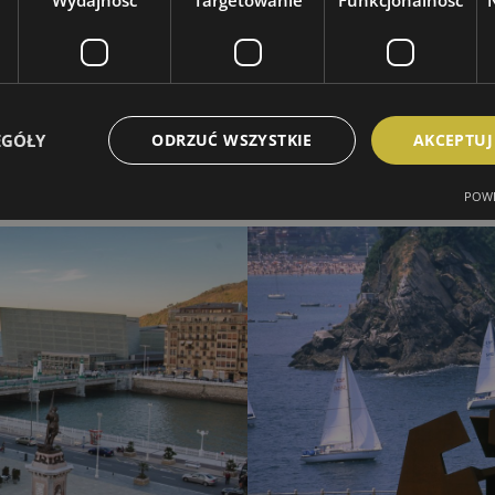
Wydajność
Targetowanie
Funkcjonalność
EGÓŁY
ODRZUĆ WSZYSTKIE
AKCEPTUJ
POWE