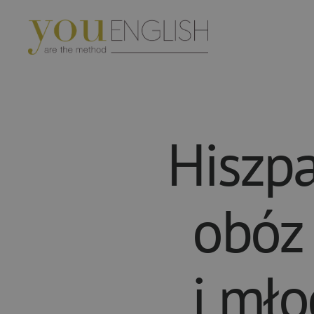
YouEnglish
Hiszpa
obóz 
i mło