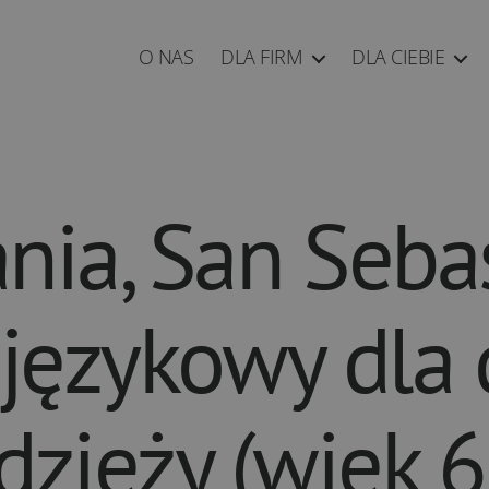
O NAS
DLA FIRM
DLA CIEBIE
nia, San Seba
językowy dla 
dzieży (wiek 6