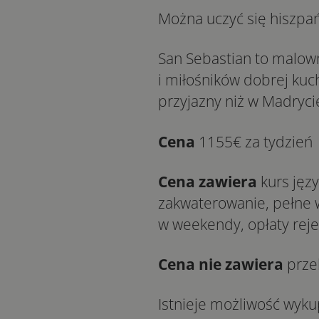
Można uczyć się hiszpań
San Sebastian to malow
i miłośników dobrej kuch
przyjazny niż w Madryci
Cena
1155€ za tydzień
Cena zawiera
kurs języ
zakwaterowanie, pełne w
w weekendy, opłaty reje
Cena nie zawiera
prze
Istnieje możliwość wykup