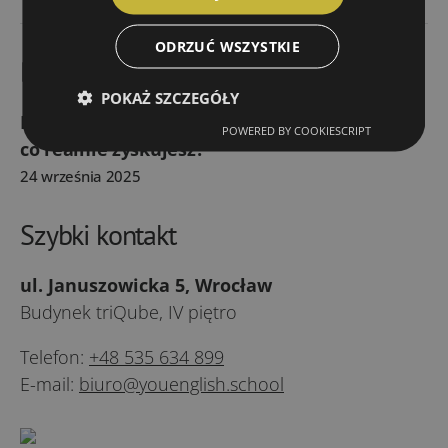
ODRZUĆ WSZYSTKIE
Blog YouEnglish – najnowszy wpis
POKAŻ SZCZEGÓŁY
Nauka języka jako inwestycja w siebie –
POWERED BY COOKIESCRIPT
co realnie zyskujesz?
24 września 2025
Szybki kontakt
ul. Januszowicka 5, Wrocław
Budynek triQube, IV piętro
Telefon:
+48 535 634 899
E-mail:
biuro@youenglish.school