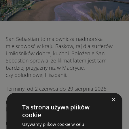
San Sebastian to malownicza nadmorska
miejscowość w kraju Basków, raj dla surferów
i miłośników dobrej kuchni. Położenie San
Sebastian sprawia, że klimat latem jest tam
bardziej przyjazny niż w Madrycie,
czy południowej Hiszpanii.
Terminy: od 2 czerwca do 29 sierpnia 2026
×
Cena
: w zależności od ilości osób i czasu trwania
Ta strona używa plików
kursu.
cookie
Cena nie zawiera
przelotów do San Sebastian,
Używamy plików cookie w celu