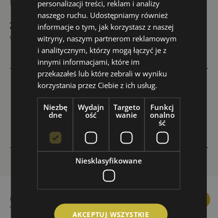
transferu z i na lotnisko,
personalizacji treści, reklam i analizy
naszego ruchu. Udostępniamy również
Zakwaterowanie
: u rodziny goszczącej lub
informacje o tym, jak korzystasz z naszej
w hotelu
witryny, naszym partnerom reklamowym
i analitycznym, którzy mogą łączyć je z
innymi informacjami, które im
przekazałeś lub które zebrali w wyniku
korzystania przez Ciebie z ich usług.
←
San Francisco, Kalifornia – obóz językowy dla
młodzieży (wiek 10 – 17)
Niezbę
Wydajn
Targeto
Funkcj
dne
ość
wanie
onalno
→
Hiszpania, San Sebastian – obóz językowy dla
ść
dzieci i młodzieży (wiek 6 – 13)
Niesklasyfikowane
Ceny kursów językowych
Facebook
Linkedin
Instagra
You
YouEnglish
AKCEPTUJ WSZYSTKIE