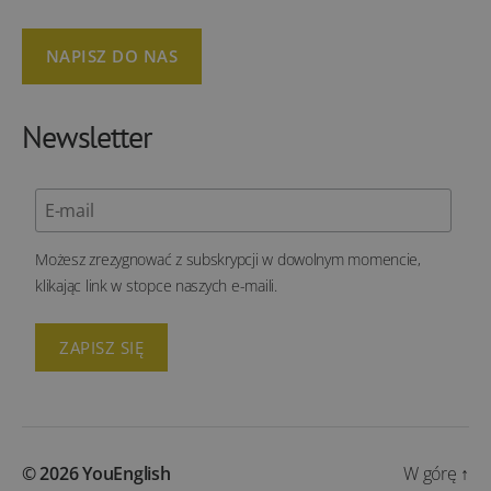
NAPISZ DO NAS
Newsletter
Możesz zrezygnować z subskrypcji w dowolnym momencie,
klikając link w stopce naszych e-maili.
© 2026
YouEnglish
W górę
↑