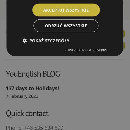
AKCEPTUJ WSZYSTKIE
ODRZUĆ WSZYSTKIE
YouEnglish prices
Facebook
Linkedin
Instagram
YouTube
Link
POKAŻ SZCZEGÓŁY
You
POWERED BY COOKIESCRIPT
YouEnglish BLOG
137 days to Holidays!
7 February 2023
Quick contact
Phone:
+48 535 634 899