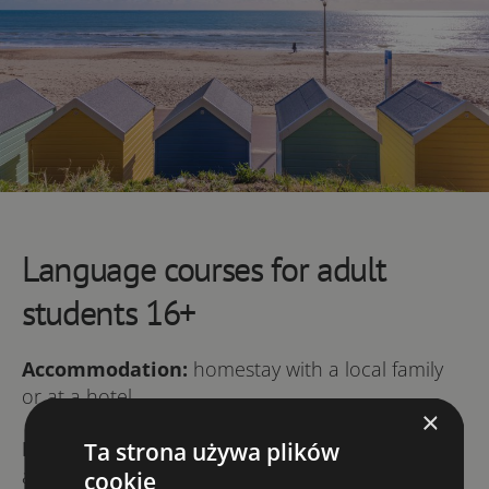
Language courses for adult
students 16+
Accommodation:
homestay with a local family
or at a hotel
×
Price from: £ 612
(price per one week of classes
Ta strona używa plików
and homestay accommodation)
cookie