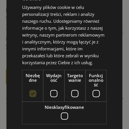
Używamy plików cookie w celu
Possible arrival dates:
all year round, you can
personalizacji treści, reklam i analizy
start every Monday
naszego ruchu. Udostępniamy również
informacje o tym, jak korzystasz z naszej
This trip offer is being prepared now. If you find it
witryny, naszym partnerom reklamowym
interesting,
please write to us
, and we will send
i analitycznym, którzy mogą łączyć je z
you more details. GUZIK
innymi informacjami, które im
przekazałeś lub które zebrali w wyniku
korzystania przez Ciebie z ich usług.
Niezbę
Wydajn
Targeto
Funkcj
CONTACT US
dne
ość
wanie
onalno
ść
Niesklasyfikowane
←
UK, LONDON WIMBLEDON (age 16+, 30+, 40+)
→
UK, LONDON Islington (age 20+, 24+, 30+)