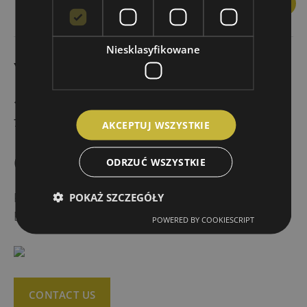
You
Niesklasyfikowane
YouEnglish BLOG
137 days to Holidays!
7 February 2023
AKCEPTUJ WSZYSTKIE
Quick contact
ODRZUĆ WSZYSTKIE
Phone:
+48 535 634 899
POKAŻ SZCZEGÓŁY
Email:
contact@youenglish.school
POWERED BY COOKIESCRIPT
CONTACT US