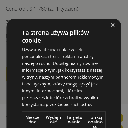
Cena od : $ 1 760 (za 1 tydzień)
Zakwaterowanie: na kampusie uniwersyteckim
×
Ta strona używa plików
Możliwe terminy wyjazdu: między 25.06.2023 a
cookie
30.07.2023
Używamy plików cookie w celu
personalizacji treści, reklam i analizy
naszego ruchu. Udostępniamy również
informacje o tym, jak korzystasz z naszej
CONTACT US
witryny, naszym partnerom reklamowym
i analitycznym, którzy mogą łączyć je z
innymi informacjami, które im
przekazałeś lub które zebrali w wyniku
korzystania przez Ciebie z ich usług.
YouEnglish prices
Niezbę
Wydajn
Targeto
Funkcj
Facebook
Linkedin
Instagram
YouTube
Link
dne
ość
wanie
onalno
ść