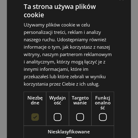
Ta strona używa plików
cookie
Używamy plików cookie w celu
personalizacji treści, reklam i analizy
naszego ruchu. Udostępniamy również
informacje o tym, jak korzystasz z naszej
witryny, naszym partnerom reklamowym
i analitycznym, którzy mogą łączyć je z
innymi informacjami, które im
przekazałeś lub które zebrali w wyniku
korzystania przez Ciebie z ich usług.
Niezbę
Wydajn
Targeto
Funkcj
dne
ość
wanie
onalno
ść
Nie martw się, że będzie nudno
.
Z YouEnglish możesz się uczyć z dwoma
Niesklasyfikowane