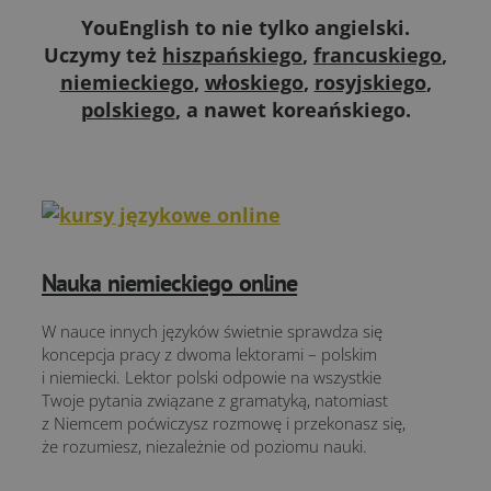
YouEnglish to nie tylko angielski.
Uczymy też
hiszpańskiego
,
francuskiego
,
niemieckiego
,
włoskiego
,
rosyjskiego
,
polskiego
, a nawet koreańskiego.
Nauka niemieckiego online
W nauce innych języków świetnie sprawdza się
koncepcja pracy z dwoma lektorami – polskim
i niemiecki. Lektor polski odpowie na wszystkie
Twoje pytania związane z gramatyką, natomiast
z Niemcem poćwiczysz rozmowę i przekonasz się,
że rozumiesz, niezależnie od poziomu nauki.