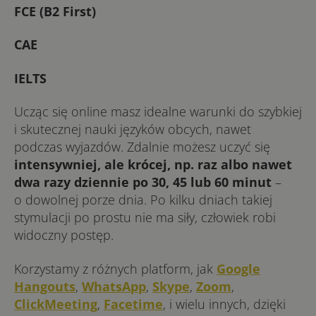
FCE (B2 First)
CAE
IELTS
Ucząc się online masz idealne warunki do szybkiej
i skutecznej nauki języków obcych, nawet
podczas wyjazdów. Zdalnie możesz uczyć się
intensywniej, ale krócej, np. raz albo nawet
dwa razy dziennie po 30, 45 lub 60 minut
–
o dowolnej porze dnia. Po kilku dniach takiej
stymulacji po prostu nie ma siły, człowiek robi
widoczny postęp.
Korzystamy z różnych platform, jak
Google
Hangouts
,
WhatsApp
,
Skype
,
Zoom
,
ClickMeeting
,
Facetime
, i wielu innych, dzięki