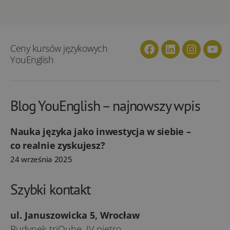
Ceny kursów językowych
Facebook
Linkedin
Instagra
You
YouEnglish
Blog YouEnglish – najnowszy wpis
Nauka języka jako inwestycja w siebie –
co realnie zyskujesz?
24 września 2025
Szybki kontakt
ul. Januszowicka 5, Wrocław
Budynek triQube, IV piętro