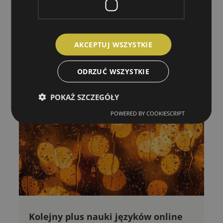
lub kilkoma różnymi lektorami, także
native’ami. Dzięki temu możesz oswoić
się z różnymi ludźmi i różnymi
akcentami – z UK, USA, RPA, Irlandii,
AKCEPTUJ WSZYSTKIE
Kanady i Australii.
ODRZUĆ WSZYSTKIE
POKAŻ SZCZEGÓŁY
POWERED BY COOKIESCRIPT
Kolejny plus nauki języków online